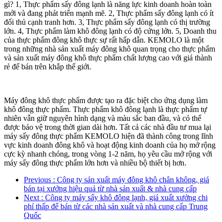
gì? 1, Thực phẩm sấy đông lạnh là năng lực kinh doanh hoàn toàn
mới và đang phát triển mạnh mẽ. 2, Thực phẩm sấy đông lạnh có ít
đối thủ cạnh tranh hơn. 3, Thực phẩm sấy đông lạnh có thị trường
lớn. 4, Thực phẩm làm khô đông lạnh có độ cứng lớn. 5, Doanh thu
của thực phẩm đông khô thực sự rất hấp dẫn. KEMOLO là một
trong những nhà sản xuất máy đông khô quan trọng cho thực phẩm
và sản xuất máy đông khô thực phẩm chất lượng cao với giá thành
rẻ để bán trên khắp thế giới.
Máy đông khô thực phẩm được tạo ra đặc biệt cho ứng dụng làm
khô đông thực phẩm. Thực phẩm khô đông lạnh là thực phẩm tự
nhiên vẫn giữ nguyên hình dạng và màu sắc ban đầu, và có thể
được bảo vệ trong thời gian dài hơn. Tất cả các nhà đầu tư mua lại
máy sấy đông thực phẩm KEMOLO hiện đã thành công trong lĩnh
vực kinh doanh đông khô và hoạt động kinh doanh của họ mở rộng
cực kỳ nhanh chóng, trong vòng 1-2 năm, họ yêu cầu mở rộng với
máy sấy đông thực phẩm lớn hơn và nhiều bộ thiết bị hơn.
Previous
: Công ty sản xuất máy đông khô chân không, giá
bán tại xưởng hiệu quả từ nhà sản xuất & nhà cung cấp
Next
: Công ty máy sấy khô đông lạnh, giá xuất xưởng chi
phí thấp để bán từ các nhà sản xuất và nhà cung cấp Trung
Quốc