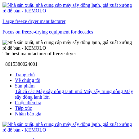
Large freeze dryer manufacturer
Focus on freeze-drying equipment for decades
The best manufacturer of freeze dryer
+8615380024001
Trang chủ
Về chúng tôi
Sản phẩm
Tất cả các
Máy sấy đông lạnh nhỏ
Máy sấy trung đông
Máy
sấy đông lạnh lớn
Cuộc điều tra
Tiếp xúc
Nhận báo giá