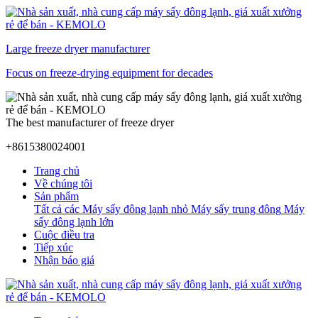
Large freeze dryer manufacturer
Focus on freeze-drying equipment for decades
The best manufacturer of freeze dryer
+8615380024001
Trang chủ
Về chúng tôi
Sản phẩm
Tất cả các
Máy sấy đông lạnh nhỏ
Máy sấy trung đông
Máy
sấy đông lạnh lớn
Cuộc điều tra
Tiếp xúc
Nhận báo giá