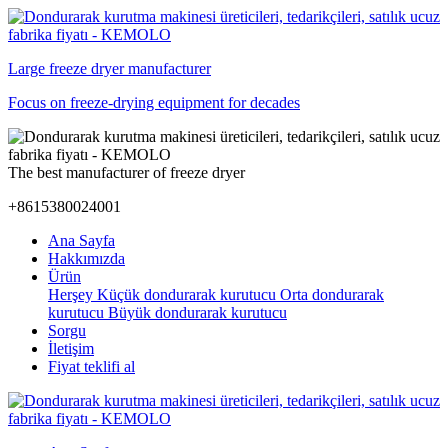
Large freeze dryer manufacturer
Focus on freeze-drying equipment for decades
The best manufacturer of freeze dryer
+8615380024001
Ana Sayfa
Hakkımızda
Ürün
Herşey
Küçük dondurarak kurutucu
Orta dondurarak
kurutucu
Büyük dondurarak kurutucu
Sorgu
İletişim
Fiyat teklifi al