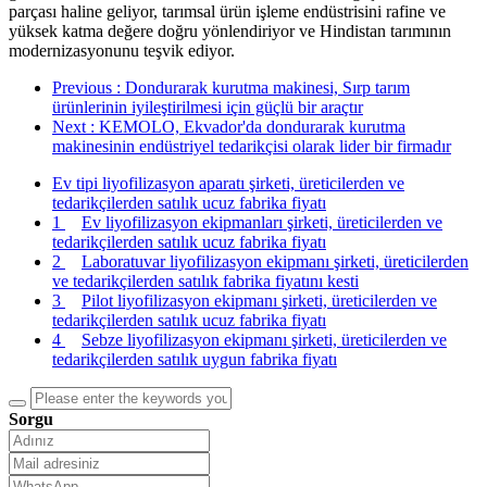
parçası haline geliyor, tarımsal ürün işleme endüstrisini rafine ve
yüksek katma değere doğru yönlendiriyor ve Hindistan tarımının
modernizasyonunu teşvik ediyor.
Previous
: Dondurarak kurutma makinesi, Sırp tarım
ürünlerinin iyileştirilmesi için güçlü bir araçtır
Next
: KEMOLO, Ekvador'da dondurarak kurutma
makinesinin endüstriyel tedarikçisi olarak lider bir firmadır
Ev tipi liyofilizasyon aparatı şirketi, üreticilerden ve
tedarikçilerden satılık ucuz fabrika fiyatı
1
Ev liyofilizasyon ekipmanları şirketi, üreticilerden ve
tedarikçilerden satılık ucuz fabrika fiyatı
2
Laboratuvar liyofilizasyon ekipmanı şirketi, üreticilerden
ve tedarikçilerden satılık fabrika fiyatını kesti
3
Pilot liyofilizasyon ekipmanı şirketi, üreticilerden ve
tedarikçilerden satılık ucuz fabrika fiyatı
4
Sebze liyofilizasyon ekipmanı şirketi, üreticilerden ve
tedarikçilerden satılık uygun fabrika fiyatı
Sorgu