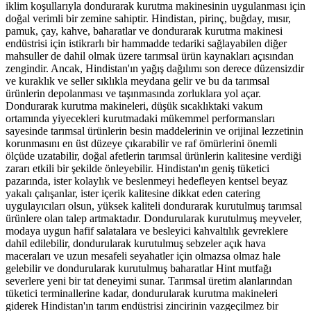
iklim koşullarıyla dondurarak kurutma makinesinin uygulanması için
doğal verimli bir zemine sahiptir. Hindistan, pirinç, buğday, mısır,
pamuk, çay, kahve, baharatlar ve dondurarak kurutma makinesi
endüstrisi için istikrarlı bir hammadde tedariki sağlayabilen diğer
mahsuller de dahil olmak üzere tarımsal ürün kaynakları açısından
zengindir. Ancak, Hindistan'ın yağış dağılımı son derece düzensizdir
ve kuraklık ve seller sıklıkla meydana gelir ve bu da tarımsal
ürünlerin depolanması ve taşınmasında zorluklara yol açar.
Dondurarak kurutma makineleri, düşük sıcaklıktaki vakum
ortamında yiyecekleri kurutmadaki mükemmel performansları
sayesinde tarımsal ürünlerin besin maddelerinin ve orijinal lezzetinin
korunmasını en üst düzeye çıkarabilir ve raf ömürlerini önemli
ölçüde uzatabilir, doğal afetlerin tarımsal ürünlerin kalitesine verdiği
zararı etkili bir şekilde önleyebilir. Hindistan'ın geniş tüketici
pazarında, ister kolaylık ve beslenmeyi hedefleyen kentsel beyaz
yakalı çalışanlar, ister içerik kalitesine dikkat eden catering
uygulayıcıları olsun, yüksek kaliteli dondurarak kurutulmuş tarımsal
ürünlere olan talep artmaktadır. Dondurularak kurutulmuş meyveler,
modaya uygun hafif salatalara ve besleyici kahvaltılık gevreklere
dahil edilebilir, dondurularak kurutulmuş sebzeler açık hava
maceraları ve uzun mesafeli seyahatler için olmazsa olmaz hale
gelebilir ve dondurularak kurutulmuş baharatlar Hint mutfağı
severlere yeni bir tat deneyimi sunar. Tarımsal üretim alanlarından
tüketici terminallerine kadar, dondurularak kurutma makineleri
giderek Hindistan'ın tarım endüstrisi zincirinin vazgeçilmez bir