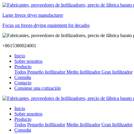
Large freeze dryer manufacturer
Focus on freeze-drying equipment for decades
+8615380024001
Inicio
Sobre nosotros
Producto
Todos
Pequeño liofilizador
Medio liofilizador
Gran liofilizador
Consulta
Contacto
Consigue una cotización
Inicio
Sobre nosotros
Producto
Todos
Pequeño liofilizador
Medio liofilizador
Gran liofilizador
Consulta