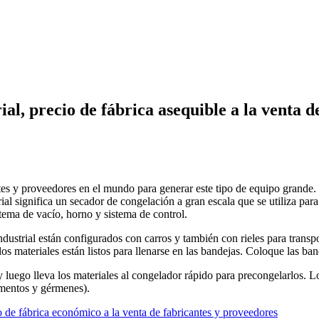
ial, precio de fábrica asequible a la venta 
tes y proveedores en el mundo para generar este tipo de equipo grande. El
ial significa un secador de congelación a gran escala que se utiliza par
tema de vacío, horno y sistema de control.
industrial están configurados con carros y también con rieles para transp
s materiales están listos para llenarse en las bandejas. Coloque las ban
uego lleva los materiales al congelador rápido para precongelarlos. Los
amentos y gérmenes).
o de fábrica económico a la venta de fabricantes y proveedores