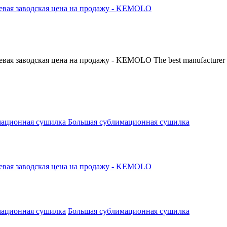
The best manufacturer 
мационная сушилка
Большая сублимационная сушилка
мационная сушилка
Большая сублимационная сушилка