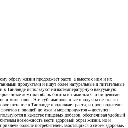
му образу жизни продолжает расти, а вместе с ним и их
отанными продуктами и ищут более натуральные и питательные
ки в Таиланде используют низкотемпературную вакуумную
имированные ломтики яблок богаты витамином С и пищевыми
ов и минералов. Эти сублимированные продукты не только
ровое питание в Таиланде продолжает расти, и производители
фруктов и овощей до мяса и морепродуктов – доступен
пользуются в качестве пищевых добавок, обеспечивая удобный
бителям возможность вести здоровый образ жизни, но и
ивлечь больше потребителей, заботящихся о своем здоровье,