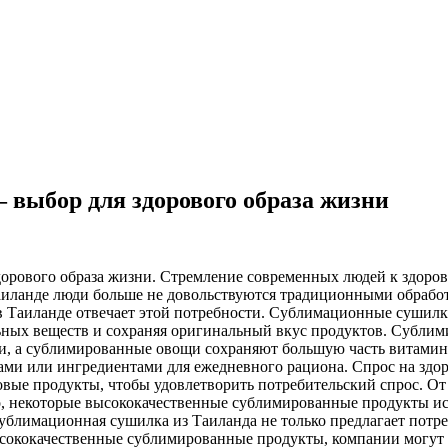
выбор для здорового образа жизни
рового образа жизни. Стремление современных людей к здорово
 Таиланде люди больше не довольствуются традиционными обраб
 Таиланде отвечает этой потребности. Сублимационные сушил
льных веществ и сохраняя оригинальный вкус продуктов. Субл
и, а сублимированные овощи сохраняют большую часть витамин
сами или ингредиентами для ежедневного рациона. Спрос на здо
ые продукты, чтобы удовлетворить потребительский спрос. От 
, некоторые высококачественные сублимированные продукты ис
ублимационная сушилка из Таиланда не только предлагает потре
ококачественные сублимированные продукты, компании могут пр