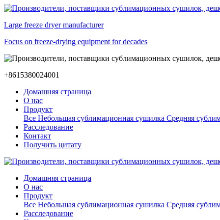
Large freeze dryer manufacturer
Focus on freeze-drying equipment for decades
+8615380024001
Домашняя страница
О нас
Продукт
Все
Небольшая сублимационная сушилка
Средняя субли
Расследование
Контакт
Получить цитату
Домашняя страница
О нас
Продукт
Все
Небольшая сублимационная сушилка
Средняя субли
Расследование