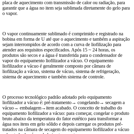
placa de aquecimento com transmissão de calor ou radiação, para
garantir que a água no item seja sublimada diretamente do gelo para
o vapor.
O vapor continuamente sublimado é comprimido e registrado na
bobina em forma de U até que o aquecimento e também a aspiração
sejam interrompidos de acordo com a curva de liofilização para
atender aos requisitos especificados. Após 15 ~ 24 horas, os
produtos são secos e a água é transferida para o condensador de
vapor do equipamento liofilizador a vácuo. O equipamento
liofilizador a vácuo é geralmente composto por câmara de
liofilização a vácuo, sistema de vácuo, sistema de refrigeração,
sistema de aquecimento e também sistema de controle.
O processo tecnológico padrão adotado pelo equipamento
liofilizador a vácuo é: pré-tratamento→ congelando→ secagem a
vácuo→ embalagem→item acabado. O conceito de trabalho do
equipamento liofilizador a vácuo: para começar, congelar o produto
bruto abaixo da temperatura do fator eutético para transformar a
água nos itens em gelo sólido e depois carregar os produtos pré-
tratados na câmara de secagem do equipamento liofilizador a vácuo