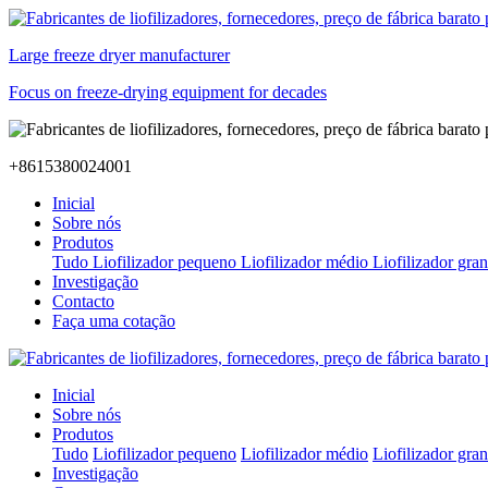
Large freeze dryer manufacturer
Focus on freeze-drying equipment for decades
+8615380024001
Inicial
Sobre nós
Produtos
Tudo
Liofilizador pequeno
Liofilizador médio
Liofilizador gra
Investigação
Contacto
Faça uma cotação
Inicial
Sobre nós
Produtos
Tudo
Liofilizador pequeno
Liofilizador médio
Liofilizador gra
Investigação