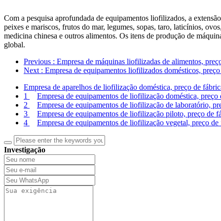
Com a pesquisa aprofundada de equipamentos liofilizados, a extensão 
peixes e mariscos, frutos do mar, legumes, sopas, taro, laticínios, ovo
medicina chinesa e outros alimentos. Os itens de produção de máquin
global.
Previous
: Empresa de máquinas liofilizadas de alimentos, preç
Next
: Empresa de equipamentos liofilizados domésticos, preço 
Empresa de aparelhos de liofilização doméstica, preço de fábric
1
Empresa de equipamentos de liofilização doméstica, preço d
2
Empresa de equipamentos de liofilização de laboratório, pr
3
Empresa de equipamentos de liofilização piloto, preço de f
4
Empresa de equipamentos de liofilização vegetal, preço de 
Investigação