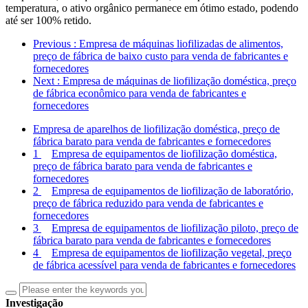
temperatura, o ativo orgânico permanece em ótimo estado, podendo
até ser 100% retido.
Previous
: Empresa de máquinas liofilizadas de alimentos,
preço de fábrica de baixo custo para venda de fabricantes e
fornecedores
Next
: Empresa de máquinas de liofilização doméstica, preço
de fábrica econômico para venda de fabricantes e
fornecedores
Empresa de aparelhos de liofilização doméstica, preço de
fábrica barato para venda de fabricantes e fornecedores
1
Empresa de equipamentos de liofilização doméstica,
preço de fábrica barato para venda de fabricantes e
fornecedores
2
Empresa de equipamentos de liofilização de laboratório,
preço de fábrica reduzido para venda de fabricantes e
fornecedores
3
Empresa de equipamentos de liofilização piloto, preço de
fábrica barato para venda de fabricantes e fornecedores
4
Empresa de equipamentos de liofilização vegetal, preço
de fábrica acessível para venda de fabricantes e fornecedores
Investigação