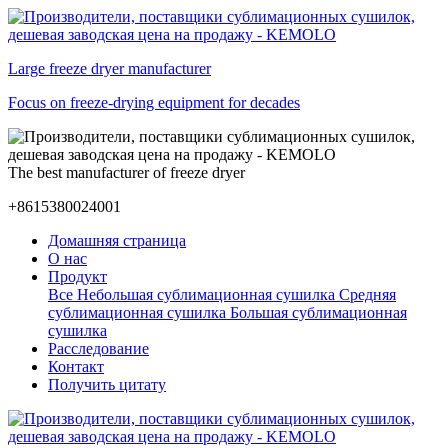
Large freeze dryer manufacturer
Focus on freeze-drying equipment for decades
The best manufacturer of freeze dryer
+8615380024001
Домашняя страница
О нас
Продукт
Все
Небольшая сублимационная сушилка
Средняя
сублимационная сушилка
Большая сублимационная
сушилка
Расследование
Контакт
Получить цитату