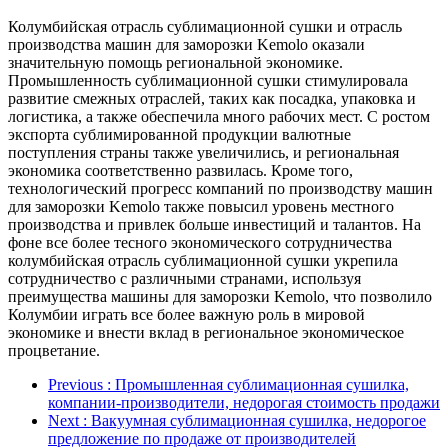
Колумбийская отрасль сублимационной сушки и отрасль
производства машин для заморозки Kemolo оказали
значительную помощь региональной экономике.
Промышленность сублимационной сушки стимулировала
развитие смежных отраслей, таких как посадка, упаковка и
логистика, а также обеспечила много рабочих мест. С ростом
экспорта сублимированной продукции валютные
поступления страны также увеличились, и региональная
экономика соответственно развилась. Кроме того,
технологический прогресс компаний по производству машин
для заморозки Kemolo также повысил уровень местного
производства и привлек больше инвестиций и талантов. На
фоне все более тесного экономического сотрудничества
колумбийская отрасль сублимационной сушки укрепила
сотрудничество с различными странами, используя
преимущества машины для заморозки Kemolo, что позволило
Колумбии играть все более важную роль в мировой
экономике и внести вклад в региональное экономическое
процветание.
Previous
: Промышленная сублимационная сушилка,
компании-производители, недорогая стоимость продажи
Next
: Вакуумная сублимационная сушилка, недорогое
предложение по продаже от производителей