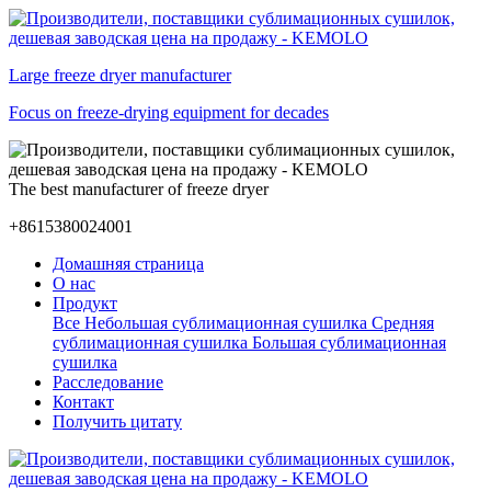
Large freeze dryer manufacturer
Focus on freeze-drying equipment for decades
The best manufacturer of freeze dryer
+8615380024001
Домашняя страница
О нас
Продукт
Все
Небольшая сублимационная сушилка
Средняя
сублимационная сушилка
Большая сублимационная
сушилка
Расследование
Контакт
Получить цитату