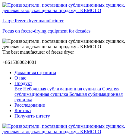
Large freeze dryer manufacturer
Focus on freeze-drying equipment for decades
The best manufacturer of freeze dryer
+8615380024001
Домашняя страница
О нас
Продукт
Все
Небольшая сублимационная сушилка
Средняя
сублимационная сушилка
Большая сублимационная
сушилка
Расследование
Контакт
Получить цитату