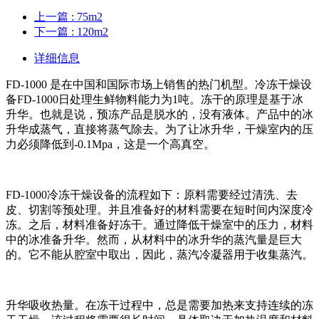
上一篇
: 75m2
下一篇
: 120m2
详细信息
FD-1000 是在中国和国际市场上销售的热门机型。冷冻干燥设
备FD-1000日处理生鲜物料能力为1吨。冻干的原理是基于冰
升华。也就是说，预冻产品是脱水的，没有液体。产品中的冰
升华成蒸气，直接将蒸气除去。为了让冰升华，干燥室内的压
力必须降低到-0.1Mpa，这是一个高真空。
FD-1000冷冻干燥设备的流程如下：原料需要经过清洗、去
皮、切割等预处理。并且准备好的材料需要在短时间内深度冷
冻。之后，材料准备好冻干。通过降低干燥室中的压力，材料
中的冰准备升华。然而，从材料中的冰升华的蒸汽量是巨大
的。它不能从腔室中取出，因此，蒸汽冷凝器用于收集蒸汽。
升华吸收热量。在冻干过程中，总是需要加热来支持连续的冻