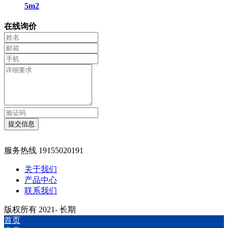
5m2
在线询价
提交信息
服务热线
19155020191
关于我们
产品中心
联系我们
版权所有 2021- 长期
首页