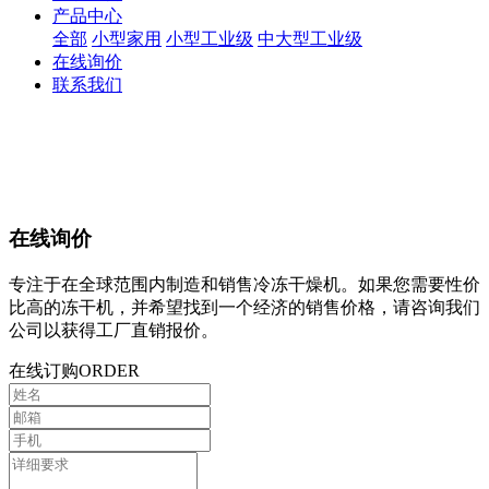
产品中心
全部
小型家用
小型工业级
中大型工业级
在线询价
联系我们
在线询价
专注于在全球范围内制造和销售冷冻干燥机。如果您需要性价
比高的冻干机，并希望找到一个经济的销售价格，请咨询我们
公司以获得工厂直销报价。
在线订购
ORDER