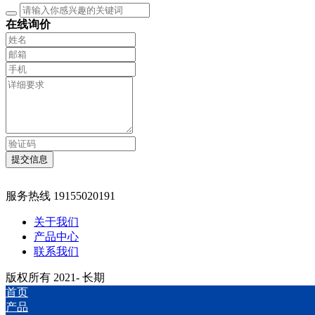
在线询价
提交信息
服务热线
19155020191
关于我们
产品中心
联系我们
版权所有 2021- 长期
首页
产品