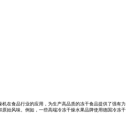
燥机在食品行业的应用，为生产高品质的冻干食品提供了强有力
和原始风味。例如，一些高端冷冻干燥水果品牌使用德国冷冻干