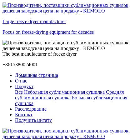
Large freeze dryer manufacturer
Focus on freeze-drying equipment for decades
The best manufacturer of freeze dryer
+8615380024001
Домашняя страница
О нас
Продукт
Все
Небольшая сублимационная сушилка
Средняя
сублимационная сушилка
Большая сублимационная
сушилка
Расследование
Контакт
Получить цитату