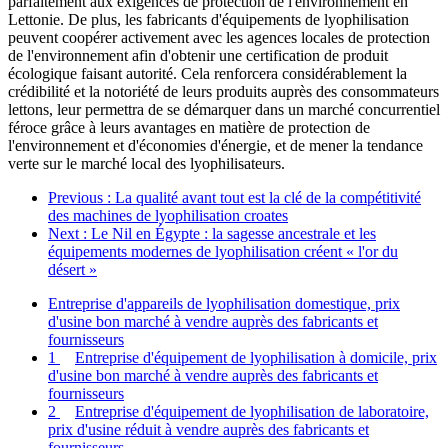
parfaitement aux exigences de protection de l'environnement en
Lettonie. De plus, les fabricants d'équipements de lyophilisation
peuvent coopérer activement avec les agences locales de protection
de l'environnement afin d'obtenir une certification de produit
écologique faisant autorité. Cela renforcera considérablement la
crédibilité et la notoriété de leurs produits auprès des consommateurs
lettons, leur permettra de se démarquer dans un marché concurrentiel
féroce grâce à leurs avantages en matière de protection de
l'environnement et d'économies d'énergie, et de mener la tendance
verte sur le marché local des lyophilisateurs.
Previous
: La qualité avant tout est la clé de la compétitivité
des machines de lyophilisation croates
Next
: Le Nil en Égypte : la sagesse ancestrale et les
équipements modernes de lyophilisation créent « l'or du
désert »
Entreprise d'appareils de lyophilisation domestique, prix
d'usine bon marché à vendre auprès des fabricants et
fournisseurs
1
Entreprise d'équipement de lyophilisation à domicile, prix
d'usine bon marché à vendre auprès des fabricants et
fournisseurs
2
Entreprise d'équipement de lyophilisation de laboratoire,
prix d'usine réduit à vendre auprès des fabricants et
fournisseurs