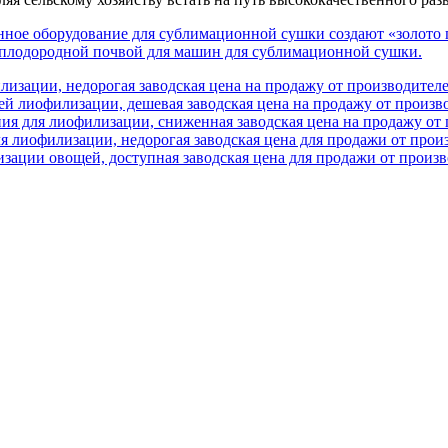
менное оборудование для сублимационной сушки создают «золото
й плодородной почвой для машин для сублимационной сушки.
изации, недорогая заводская цена на продажу от производител
й лиофилизации, дешевая заводская цена на продажу от произв
ия для лиофилизации, сниженная заводская цена на продажу от
я лиофилизации, недорогая заводская цена для продажи от прои
зации овощей, доступная заводская цена для продажи от произ