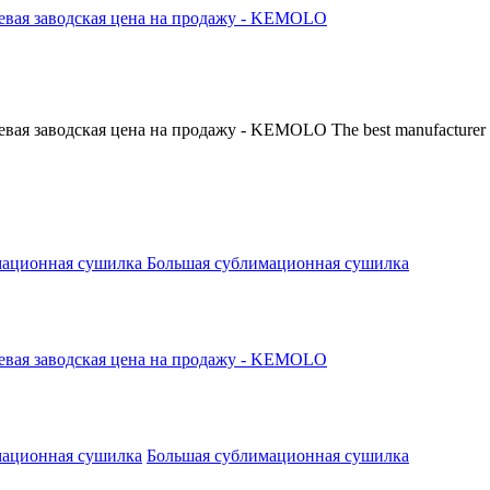
The best manufacturer 
мационная сушилка
Большая сублимационная сушилка
мационная сушилка
Большая сублимационная сушилка