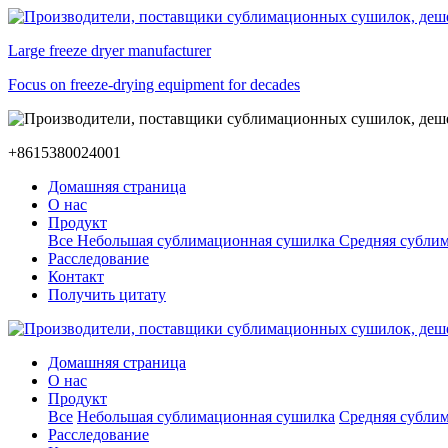
Large freeze dryer manufacturer
Focus on freeze-drying equipment for decades
+8615380024001
Домашняя страница
О нас
Продукт
Все
Небольшая сублимационная сушилка
Средняя субли
Расследование
Контакт
Получить цитату
Домашняя страница
О нас
Продукт
Все
Небольшая сублимационная сушилка
Средняя субли
Расследование