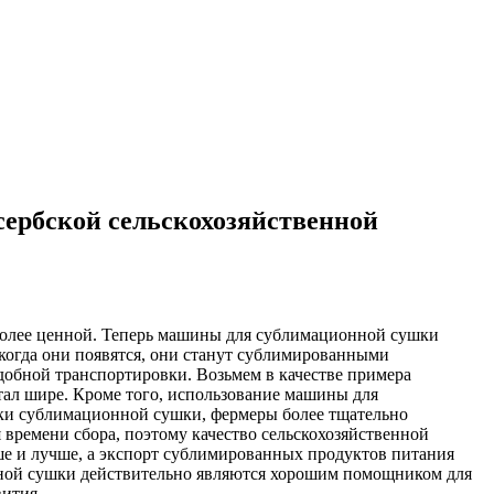
ербской сельскохозяйственной
 более ценной. Теперь машины для сублимационной сушки
огда они появятся, они станут сублимированными
добной транспортировки. Возьмем в качестве примера
тал шире. Кроме того, использование машины для
тки сублимационной сушки, фермеры более тщательно
времени сбора, поэтому качество сельскохозяйственной
ше и лучше, а экспорт сублимированных продуктов питания
нной сушки действительно являются хорошим помощником для
вития.