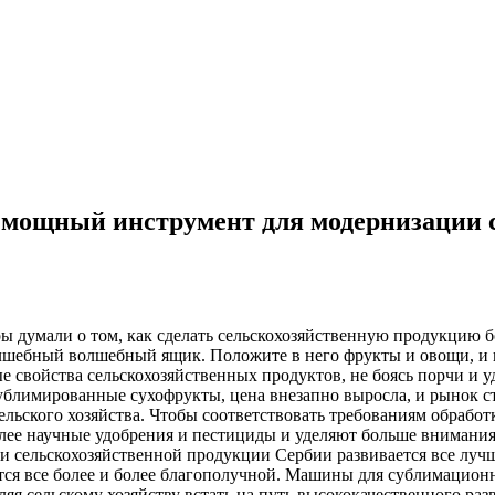
ощный инструмент для модернизации с
ры думали о том, как сделать сельскохозяйственную продукцию
шебный волшебный ящик. Положите в него фрукты и овощи, и к
е свойства сельскохозяйственных продуктов, не боясь порчи и у
 сублимированные сухофрукты, цена внезапно выросла, и рынок с
льского хозяйства. Чтобы соответствовать требованиям обрабо
ее научные удобрения и пестициды и уделяют больше внимания 
и сельскохозяйственной продукции Сербии развивается все луч
ится все более и более благополучной. Машины для сублимацио
я сельскому хозяйству встать на путь высококачественного раз