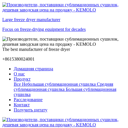
Large freeze dryer manufacturer
Focus on freeze-drying equipment for decades
The best manufacturer of freeze dryer
+8615380024001
Домашняя страница
О нас
Продукт
Все
Небольшая сублимационная сушилка
Средняя
сублимационная сушилка
Большая сублимационная
сушилка
Расследование
Контакт
Получить цитату