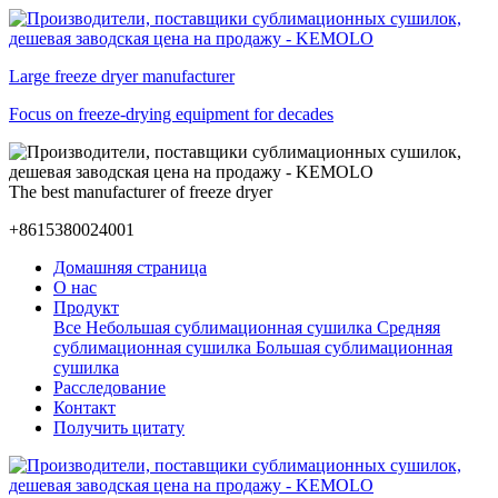
Large freeze dryer manufacturer
Focus on freeze-drying equipment for decades
The best manufacturer of freeze dryer
+8615380024001
Домашняя страница
О нас
Продукт
Все
Небольшая сублимационная сушилка
Средняя
сублимационная сушилка
Большая сублимационная
сушилка
Расследование
Контакт
Получить цитату