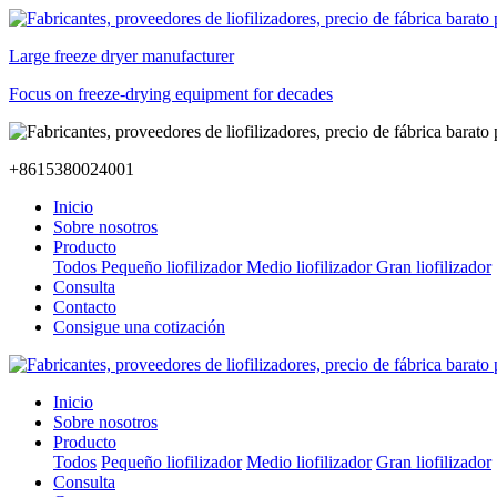
Large freeze dryer manufacturer
Focus on freeze-drying equipment for decades
+8615380024001
Inicio
Sobre nosotros
Producto
Todos
Pequeño liofilizador
Medio liofilizador
Gran liofilizador
Consulta
Contacto
Consigue una cotización
Inicio
Sobre nosotros
Producto
Todos
Pequeño liofilizador
Medio liofilizador
Gran liofilizador
Consulta