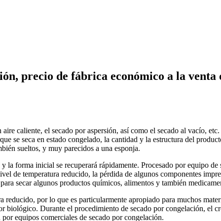
ión, precio de fábrica económico a la venta
n aire caliente, el secado por aspersión, así como el secado al vacío, e
rque se seca en estado congelado, la cantidad y la estructura del produc
bién sueltos, y muy parecidos a una esponja.
y la forma inicial se recuperará rápidamente. Procesado por equipo de 
vel de temperatura reducido, la pérdida de algunos componentes impred
para secar algunos productos químicos, alimentos y también medicame
ura reducido, por lo que es particularmente apropiado para muchos materi
r biológico. Durante el procedimiento de secado por congelación, el cre
da por equipos comerciales de secado por congelación.