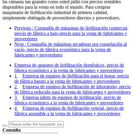
las cámaras tan grandes como usted pidió con precios rentables
disponibles para la venta en todo el mundo. Para comprar
maquinaria de liofilización industrial de primera calidad,
simplemente obténgala de proveedores directos y proveedores.
Previous
: Compañía de máquinas de liofilización comercial,
precio de fábrica a bajo precio para la venta de fabricantes y
proveedores
Next
: Compañía de máquinas secadoras por congelación al
vacío, precio de fábrica económico para la venta de
fabricantes y proveedores
Empresa de aparatos de liofilización domésticos, precio de
fábrica económico a la venta de fabricantes y proveedores
1
Empresa de equipos de liofilización para el hogar, precio
de fábrica barato a la venta de fabricantes y proveedores
2
Empresa de equipos de liofilización de laboratorio, precio
de fábrica reducido para la venta de fabricantes y proveedores
3
Empresa piloto de equipos de liofilización, precio de
fábrica económico a la venta de fabricantes y proveedores
4
Empresa de equipos de liofilización vegetal, precio de
fábrica asequible a la venta de fabricantes y proveedores
Consulta