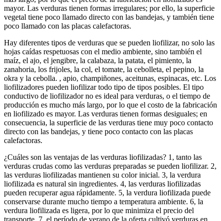
mayor. Las verduras tienen formas irregulares; por ello, la superficie
vegetal tiene poco llamado directo con las bandejas, y también tiene
poco llamado con las placas calefactoras.
Hay diferentes tipos de verduras que se pueden liofilizar, no solo las
hojas caídas respetuosas con el medio ambiente, sino también el
maíz, el ajo, el jengibre, la calabaza, la patata, el pimiento, la
zanahoria, los frijoles, la col, el tomate, la cebolleta, el pepino, la
okra y la cebolla. , apio, champiñones, aceitunas, espinacas, etc. Los
liofilizadores pueden liofilizar todo tipo de tipos posibles. El tipo
conductivo de liofilizador no es ideal para verduras, o el tiempo de
producción es mucho más largo, por lo que el costo de la fabricación
en liofilizado es mayor. Las verduras tienen formas desiguales; en
consecuencia, la superficie de las verduras tiene muy poco contacto
directo con las bandejas, y tiene poco contacto con las placas
calefactoras.
¿Cuáles son las ventajas de las verduras liofilizadas? 1, tanto las
verduras crudas como las verduras preparadas se pueden liofilizar. 2,
las verduras liofilizadas mantienen su color inicial. 3, la verdura
liofilizada es natural sin ingredientes. 4, las verduras liofilizadas
pueden recuperar agua rápidamente. 5, la verdura liofilizada puede
conservarse durante mucho tiempo a temperatura ambiente. 6, la
verdura liofilizada es ligera, por lo que minimiza el precio del
transporte. 7, el período de verano de la oferta cultivó verduras en