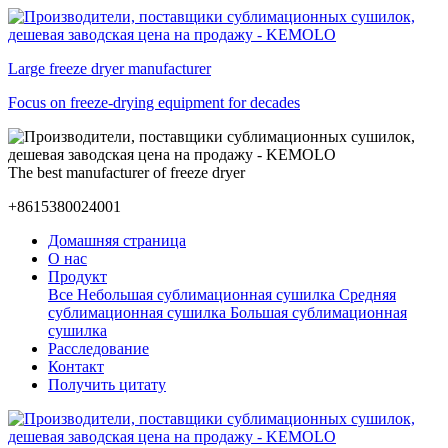
Large freeze dryer manufacturer
Focus on freeze-drying equipment for decades
The best manufacturer of freeze dryer
+8615380024001
Домашняя страница
О нас
Продукт
Все
Небольшая сублимационная сушилка
Средняя
сублимационная сушилка
Большая сублимационная
сушилка
Расследование
Контакт
Получить цитату