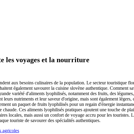
e les voyages et la nourriture
ndent aux besoins culinaires de la population. Le secteur touristique fl
souhaitent également savourer la cuisine slovène authentique. Comment sa
grande variété d'aliments lyophilisés, notamment des fruits, des légumes
 leurs nutriments et leur saveur d'origine, mais sont également légers, 
nt un paquet de fruits lyophilisés pour un regain d'énergie instantané 
 chaude. Ces aliments lyophilisés pratiques ajoutent une touche de plai
es locales, mais aussi un confort de voyage accru pour les touristes. Le
aque touriste de savourer des spécialités authentiques.
s agricoles