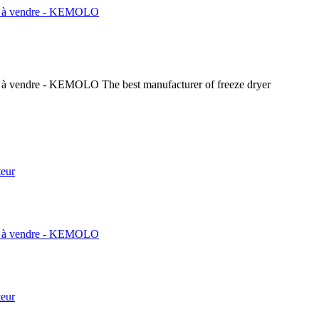
The best manufacturer of freeze dryer
teur
teur