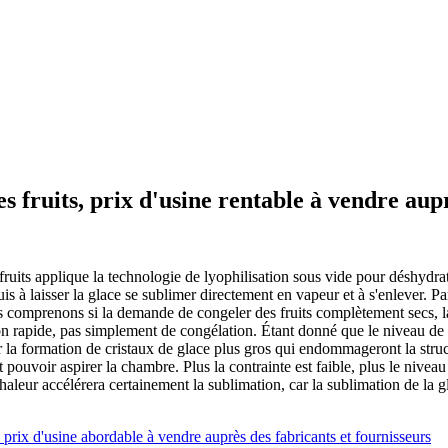
s fruits, prix d'usine rentable à vendre aupr
ruits applique la technologie de lyophilisation sous vide pour déshydrater
is à laisser la glace se sublimer directement en vapeur et à s'enlever. P
us comprenons si la demande de congeler des fruits complètement secs, l
on rapide, pas simplement de congélation. Étant donné que le niveau de t
iter la formation de cristaux de glace plus gros qui endommageront la struc
t pouvoir aspirer la chambre. Plus la contrainte est faible, plus le nive
chaleur accélérera certainement la sublimation, car la sublimation de la gl
 prix d'usine abordable à vendre auprès des fabricants et fournisseurs