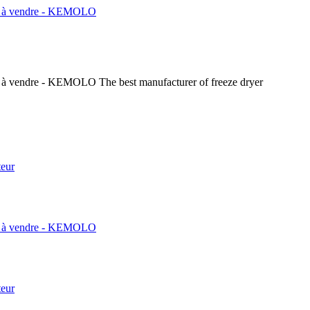
The best manufacturer of freeze dryer
teur
teur