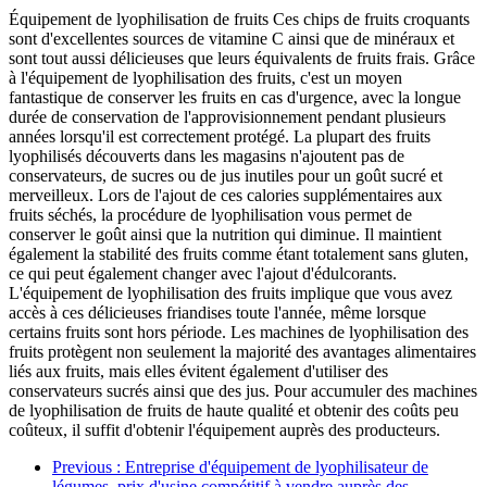
Équipement de lyophilisation de fruits Ces chips de fruits croquants
sont d'excellentes sources de vitamine C ainsi que de minéraux et
sont tout aussi délicieuses que leurs équivalents de fruits frais. Grâce
à l'équipement de lyophilisation des fruits, c'est un moyen
fantastique de conserver les fruits en cas d'urgence, avec la longue
durée de conservation de l'approvisionnement pendant plusieurs
années lorsqu'il est correctement protégé. La plupart des fruits
lyophilisés découverts dans les magasins n'ajoutent pas de
conservateurs, de sucres ou de jus inutiles pour un goût sucré et
merveilleux. Lors de l'ajout de ces calories supplémentaires aux
fruits séchés, la procédure de lyophilisation vous permet de
conserver le goût ainsi que la nutrition qui diminue. Il maintient
également la stabilité des fruits comme étant totalement sans gluten,
ce qui peut également changer avec l'ajout d'édulcorants.
L'équipement de lyophilisation des fruits implique que vous avez
accès à ces délicieuses friandises toute l'année, même lorsque
certains fruits sont hors période. Les machines de lyophilisation des
fruits protègent non seulement la majorité des avantages alimentaires
liés aux fruits, mais elles évitent également d'utiliser des
conservateurs sucrés ainsi que des jus. Pour accumuler des machines
de lyophilisation de fruits de haute qualité et obtenir des coûts peu
coûteux, il suffit d'obtenir l'équipement auprès des producteurs.
Previous
: Entreprise d'équipement de lyophilisateur de
légumes, prix d'usine compétitif à vendre auprès des