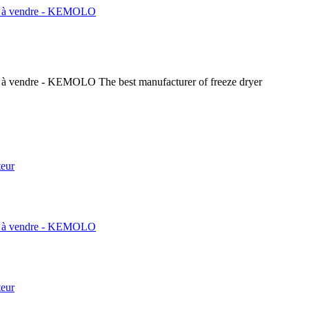
The best manufacturer of freeze dryer
teur
teur