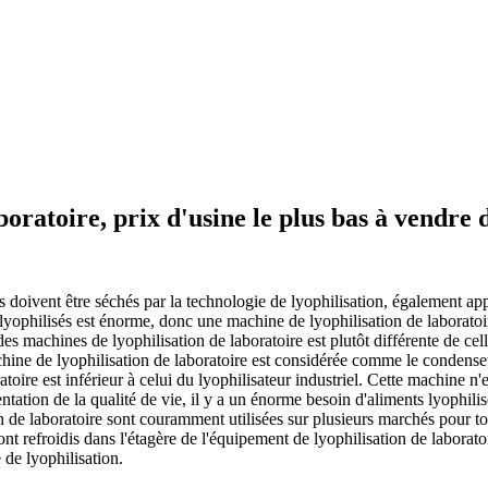
oratoire, prix d'usine le plus bas à vendre 
doivent être séchés par la technologie de lyophilisation, également appe
lyophilisés est énorme, donc une machine de lyophilisation de laboratoire 
 des machines de lyophilisation de laboratoire est plutôt différente de cel
chine de lyophilisation de laboratoire est considérée comme le condenseu
atoire est inférieur à celui du lyophilisateur industriel. Cette machine n'
ntation de la qualité de vie, il y a un énorme besoin d'aliments lyophili
e laboratoire sont couramment utilisées sur plusieurs marchés pour tous
ont refroidis dans l'étagère de l'équipement de lyophilisation de laborato
 de lyophilisation.