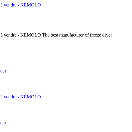
The best manufacturer of freeze dryer
teur
teur