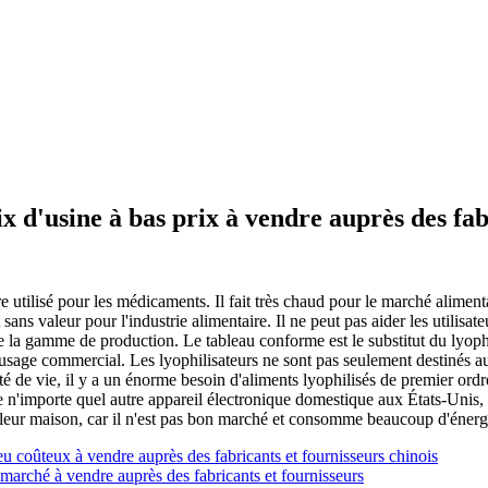
ix d'usine à bas prix à vendre auprès des fab
re utilisé pour les médicaments. Il fait très chaud pour le marché alime
ns valeur pour l'industrie alimentaire. Il ne peut pas aider les utilisate
i de la gamme de production. Le tableau conforme est le substitut du ly
usage commercial. Les lyophilisateurs ne sont pas seulement destinés a
lité de vie, il y a un énorme besoin d'aliments lyophilisés de premier o
me n'importe quel autre appareil électronique domestique aux États-Unis,
 leur maison, car il n'est pas bon marché et consomme beaucoup d'énerg
eu coûteux à vendre auprès des fabricants et fournisseurs chinois
n marché à vendre auprès des fabricants et fournisseurs