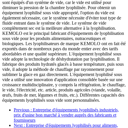
sont équipés d'un système de vide, car le vide est utilisé pour
diminuer la pression de la chambre lyophilisée. Pour obtenir un
équipement lyophilisé sous vide approprié, l'option du vide est
également nécessaire, car le système nécessite d'éviter tout type de
fluide entrant dans le système de vide. Le système de vide
complètement sec est la meilleure alternative à la lyophilisation.
KEMOLO est le principal fabricant d'équipements de lyophilisation
sous vide pour les produits alimentaires, nutraceutiques et
biologiques. Les lyophilisateurs de marque KEMOLO ont en fait été
exportés dans de nombreux pays du monde entier avec des tarifs
abordables et une qualité supérieure. L'équipement lyophilisé sous
vide adopte la technologie de déshydratation par lyophilisation. Il
fabrique des produits hydratés glacés à basse température, puis sous
vide, il adopte la méthode de chauffage par rayonnement pour
sublimer la glace en gaz directement. L'équipement lyophilisé sous
vide a utilisé une innovation d'application consolidée basée sur une
croissance multidisciplinaire, y compris la réfrigération, le chauffage,
le vide, l'électricité, etc. article, produits agricoles (viande, volaille,
œufs, fruits de mer, légumes et fruits, etc.). Différentes capacités des
équipements lyophilisés sous vide sont personnalisées.
Previous
: Entreprise d'équipements lyophilisés industriels,
prix d'usine bon marché à vendre auprès des fabricants et
fournisseurs
Next
: Entreprise d'équipements lyophilisés pour aliments,