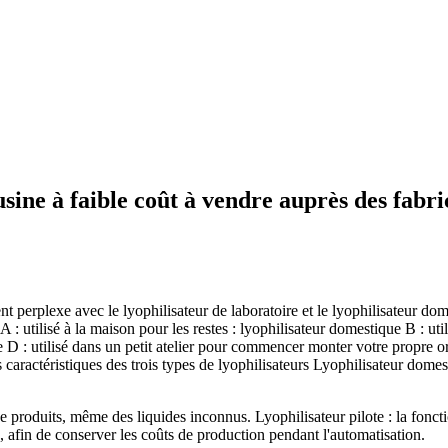
usine à faible coût à vendre auprès des fabri
lement perplexe avec le lyophilisateur de laboratoire et le lyophilisateur
 A : utilisé à la maison pour les restes : lyophilisateur domestique B : uti
re D : utilisé dans un petit atelier pour commencer monter votre propre org
s caractéristiques des trois types de lyophilisateurs Lyophilisateur do
de produits, même des liquides inconnus. Lyophilisateur pilote : la fonc
s, afin de conserver les coûts de production pendant l'automatisation.