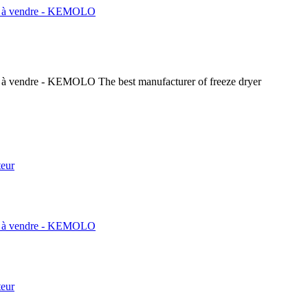
The best manufacturer of freeze dryer
teur
teur