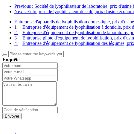
Previous
: Société de lyophilisateur de laboratoire, prix d'usin
Next
: Entreprise de lyophilisateur de café, prix d'usine économ
Entreprise d'appareils de lyophilisation domestique, prix d'usin
1
Entreprise d'équipement de lyophilisation à domicile, prix 
2
Entreprise d'équipement de lyophilisation de laboratoire, pr
3
Entreprise pilote d'équipement de lyophilisation, prix d'usi
4
Entreprise d'équipement de lyophilisation des légumes, prix
Enquête
Envoyer